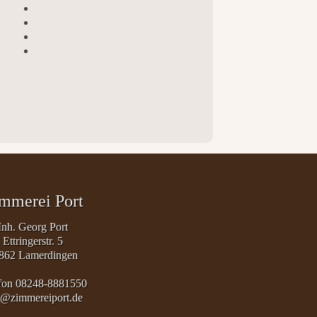
mmerei Port
Inh. Georg Port
Ettringerstr. 5
862 Lamerdingen
fon 08248-8881550
o@zimmereiport.de