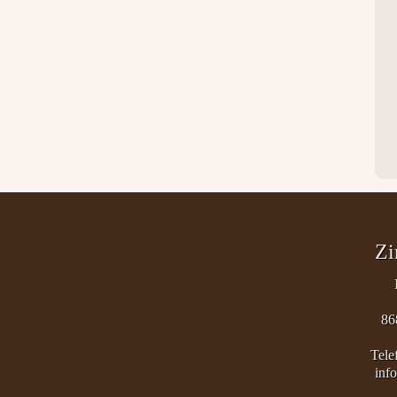
Zi
86
Tele
inf